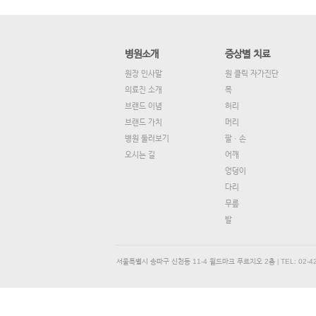
병원소개
증상별 치료
원장 인사말
원 클릭 자가진단
의료진 소개
목
브랜드 이념
허리
브랜드 가치
머리
병원 둘러보기
팔 · 손
오시는 길
어깨
엉덩이
다리
무릎
발
서울특별시 송파구 신천동 11-4 월드마크 푸르지오 2층
TEL: 02-4
|