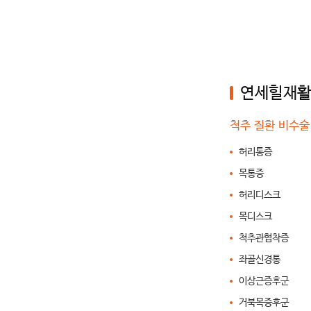
연세힐재활
척추 질환 비수술
허리통증
목통증
허리디스크
목디스크
척추관협착증
좌골신경통
이상근증후군
거북목증후군