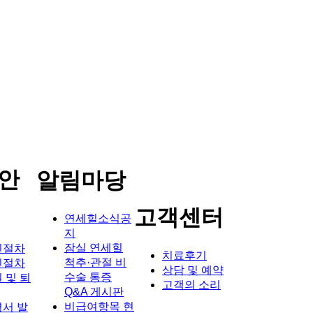
안
알림마당
고객센터
연세힐소식공
지
잠실 연세힐
진절차
치료후기
척추·관절 비
진절차
상담 및 예약
수술 통증
 및 퇴
고객의 소리
Q&A 게시판
비급여항목 현
서 발