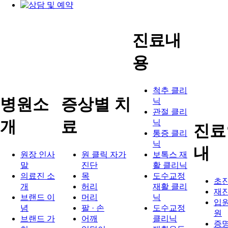
진료내
용
척추 클리
병원소
증상별 치
닉
관절 클리
개
료
닉
진료
통증 클리
닉
내
원장 인사
원 클릭 자가
보톡스 재
말
진단
활 클리닉
의료진 소
목
도수교정
초
개
허리
재활 클리
재
브랜드 이
머리
닉
입원
념
팔 · 손
도수교정
원
브랜드 가
어깨
클리닉
증명