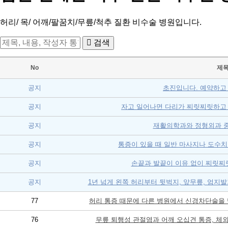
허리/ 목/ 어깨/팔꿈치/무릎/척추 질환 비수술 병원입니다.
검색
No
제
공지
초진입니다. 예약하고
공지
자고 일어나면 다리가 찌릿찌릿하고
공지
재활의학과와 정형외과 중
공지
통증이 있을 때 일반 마사지나 도수치
공지
손끝과 발끝이 이유 없이 찌릿찌
공지
1년 넘게 왼쪽 허리부터 뒷벅지, 앞무릎, 엄
77
허리 통증 때문에 다른 병원에서 신경차단술을
76
무릎 퇴행성 관절염과 어깨 오십견 통증, 체외