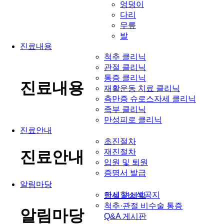
엉덩이
다리
무릎
발
진료내용
척추 클리닉
관절 클리닉
통증 클리닉
진료내용
재활운동 치료 클리닉
측만증 슈로스자세 클리닉
족부 클리닉
만성피로 클리닉
진료안내
초진절차
재진절차
진료안내
입원 및 퇴원
증명서 발급
알림마당
연세힐소식공지
잠실 연세힐
척추·관절 비수술 통증
알림마당
Q&A 게시판