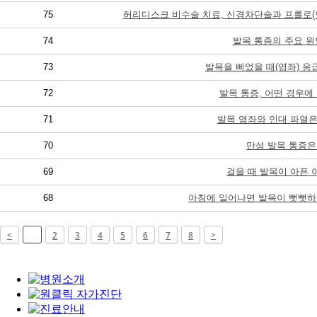
75
허리디스크 비수술 치료, 신경차단술과 프롤로
74
발목 통증의 주요 
73
발목을 삐었을 때(염좌) 
72
발목 통증, 어떤 경우에
71
발목 염좌와 인대 파열
70
만성 발목 통증은
69
걸을 때 발목이 아픈
68
아침에 일어나면 발목이 뻣뻣하
<
1
2
3
4
5
6
7
8
>