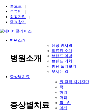
홈으로
|
로그인
|
회원가입
|
즐겨찾기
병원소개
원장 인사말
의료진 소개
브랜드 이념
병원소개
브랜드 가치
병원 둘러보기
오시는 길
증상별치료
원 클릭 자가진단
목
허리
머리
팔 · 손
증상별치료
어깨