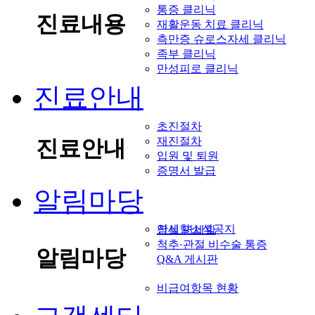
통증 클리닉
진료내용
재활운동 치료 클리닉
측만증 슈로스자세 클리닉
족부 클리닉
만성피로 클리닉
진료안내
초진절차
재진절차
진료안내
입원 및 퇴원
증명서 발급
알림마당
연세힐소식공지
잠실 연세힐
척추·관절 비수술 통증
알림마당
Q&A 게시판
비급여항목 현황