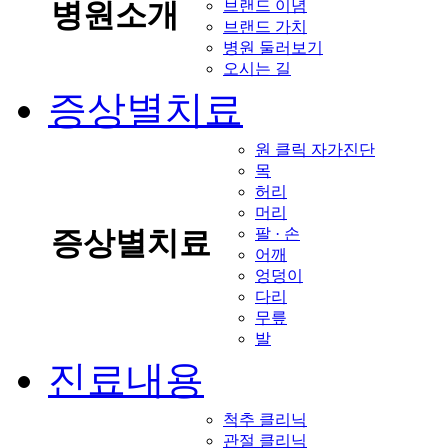
브랜드 이념
병원소개
브랜드 가치
병원 둘러보기
오시는 길
증상별치료
원 클릭 자가진단
목
허리
머리
팔 · 손
증상별치료
어깨
엉덩이
다리
무릎
발
진료내용
척추 클리닉
관절 클리닉