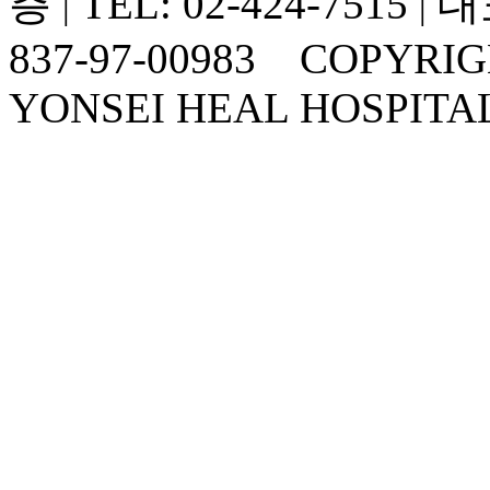
층
TEL: 02-424-7515
대
|
|
837-97-00983 COPYRI
YONSEI HEAL HOSPITA