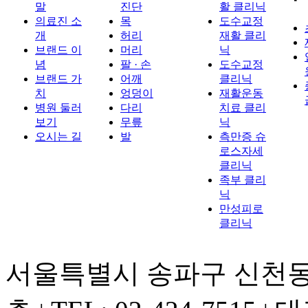
말
진단
활 클리닉
의료진 소
목
도수교정
개
허리
재활 클리
브랜드 이
머리
닉
념
팔 · 손
도수교정
브랜드 가
어깨
클리닉
치
엉덩이
재활운동
병원 둘러
다리
치료 클리
보기
무릎
닉
오시는 길
발
측만증 슈
로스자세
클리닉
족부 클리
닉
만성피로
클리닉
서울특별시 송파구 신천동 