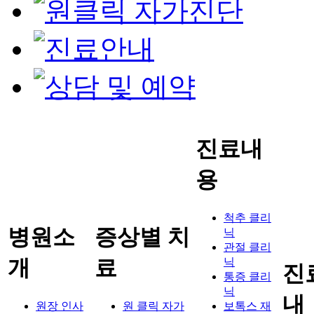
진료내
용
척추 클리
병원소
증상별 치
닉
관절 클리
개
료
닉
진
통증 클리
닉
내
원장 인사
원 클릭 자가
보톡스 재